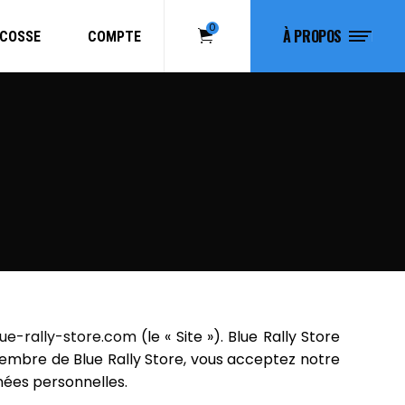
0
À PROPOS
ECOSSE
COMPTE
Votre panier est vide.
lue-rally-store.com
(le « Site »). Blue Rally Store
membre de Blue Rally Store, vous acceptez notre
nnées personnelles.