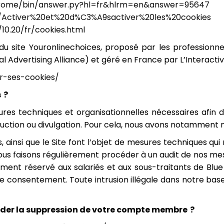
hrome/bin/answer.py?hl=fr&hlrm=en&answer=95647
kb/Activer%20et%20d%C3%A9sactiver%20les%20cookies
10.20/fr/cookies.html
u site Youronlinechoices, proposé par les professionnel
 Advertising Alliance) et géré en France par L’Interactiv
r-ses-cookies/
 ?
res techniques et organisationnelles nécessaires afin
uction ou divulgation. Pour cela, nous avons notamment m
, ainsi que le Site font l’objet de mesures techniques qu
us faisons régulièrement procéder à un audit de nos mesure
ment réservé aux salariés et aux sous-traitants de Blu
e consentement. Toute intrusion illégale dans notre ba
er la suppression de votre compte membre ?