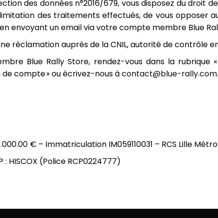
ion des données n°2016/679, vous disposez du droit de
la limitation des traitements effectués, de vous opposer a
n envoyant un email via votre compte membre Blue Rally 
une réclamation auprès de la CNIL, autorité de contrôle e
mbre Blue Rally Store, rendez-vous dans la rubrique «
n de compte » ou écrivez-nous à
contact@blue-rally.com
0.000.00 € – Immatriculation IM059110031 – RCS Lille Métr
P : HISCOX (Police RCP0224777)