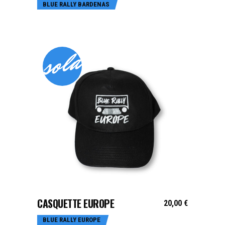
BLUE RALLY BARDENAS
sold
LIRE LA SUITE
CASQUETTE EUROPE
20,00
€
BLUE RALLY EUROPE