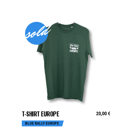
sold
CHOIX DES OPTIONS
T-SHIRT EUROPE
20,00
€
BLUE RALLY EUROPE