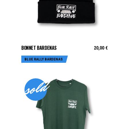
AJOUTER AU PANIER
BONNET BARDENAS
20,00
€
BLUE RALLY BARDENAS
sold
Ce
produit